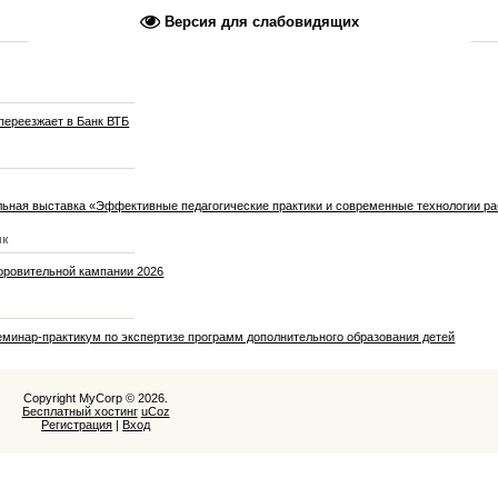
Версия для слабовидящих
переезжает в Банк ВТБ
ьная выставка «Эффективные педагогические практики и современные технологии р
ик
оровительной кампании 2026
еминар-практикум по экспертизе программ дополнительного образования детей
Copyright MyCorp © 2026
.
Бесплатный хостинг
uCoz
Регистрация
|
Вход