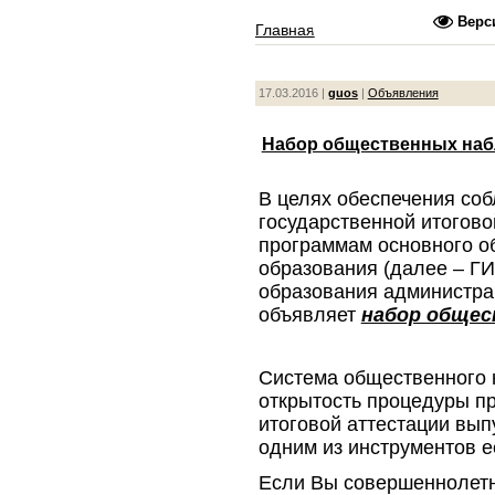
Верс
Главная
»
Архив материалов
17.03.2016 |
guos
|
Объявления
Набор общественных на
В целях обеспечения со
государственной итогово
программам основного о
образования (далее – ГИ
образования администра
объявляет
набор обще
Система общественного 
открытость процедуры п
итоговой аттестации вып
одним из инструментов е
Если Вы совершеннолетн