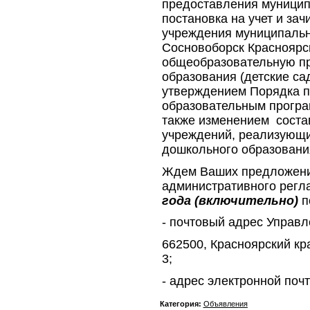
предоставления муницип
постановка на учет и за
учреждения муниципальн
Сосновоборск Красноярс
общеобразовательную п
образования (детские са
утверждением Порядка п
образовательным програ
также изменением соста
учреждений, реализующи
дошкольного образовани
Ждем Ваших предложений
административного регл
года (включительно)
п
- почтовый адрес Управл
662500, Красноярский кра
3;
- адрес электронной поч
Категория:
Объявления