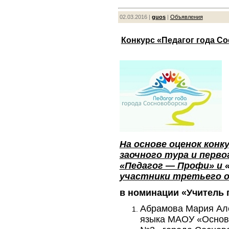
02.03.2016 |
guos
|
Объявления
Конкурс «Педагог года Со
На основе оценок конк
заочного тура и перво
«Педагог — Профи» и
участники третьего оч
в номинации «Учитель 
Абрамова Мария Але
языка МАОУ «Основ