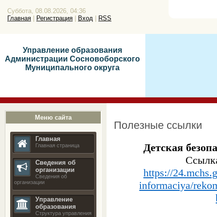
Суббота, 08.08.2026, 04:36
Главная
|
Регистрация
|
Вход
|
RSS
Управление образования
Администрации Сосновоборского
Муниципального округа
Меню сайта
Полезные ссылки
Главная
Детская безопа
Главная страница
Ссылка
Сведения об
организации
https://24.mchs.
Сведения об
informaciya/reko
организации
Управление
образования
Структура управления