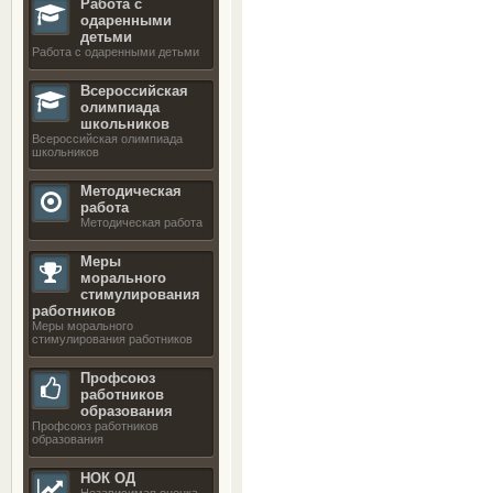
Работа с
одаренными
детьми
Работа с одаренными детьми
Всероссийская
олимпиада
школьников
Всероссийская олимпиада
школьников
Методическая
работа
Методическая работа
Меры
морального
стимулирования
работников
Меры морального
стимулирования работников
Профсоюз
работников
образования
Профсоюз работников
образования
НОК ОД
Независимая оценка