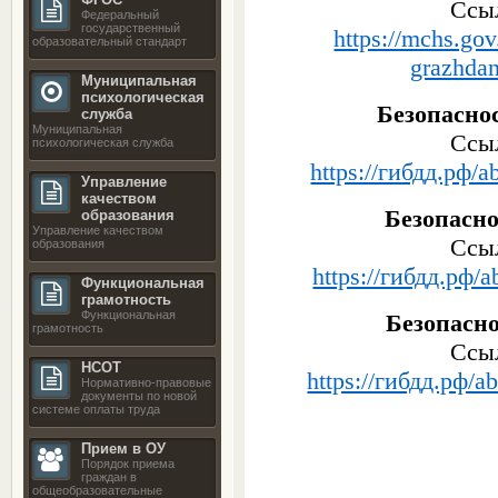
Ссыл
Федеральный
государственный
https://mchs.gov
образовательный стандарт
grazhdan
Муниципальная
психологическая
Безопасно
служба
Муниципальная
Ссыл
психологическая служба
https://гибдд.рф/ab
Управление
качеством
Безопасно
образования
Управление качеством
Ссыл
образования
https://гибдд.рф/ab
Функциональная
грамотность
Функциональная
Безопасно
грамотность
Ссыл
НСОТ
https://гибдд.рф/ab
Нормативно-правовые
документы по новой
системе оплаты труда
Прием в ОУ
Порядок приема
граждан в
общеобразовательные