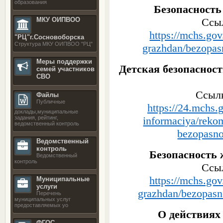
образования
Безопасность
Ссыл
МКУ ОИПВОО
https://mchs.gov
"РЦ"г.Сосновоборска
Структура МКУ ОИПВОО "РЦ"
grazhdan/bezopasn
Меры поддержки
Детская безопасност
семей участников
СВО
Ссылк
Файлы
Публичные
https://24.mchs.
доклады,муниципальные
informaciya/reko
задания, рейтинг,
ведомственный контроль
bezopasno
Ведомственный
контроль
Безопасность 
Ведомственный
контроль
Ссыл
https://mchs.gov
Муниципальные
услуги
grazhdan/bezopasno
Перечень
муниципальных услуг
предоставляемых уо
О действиях
ФГОС