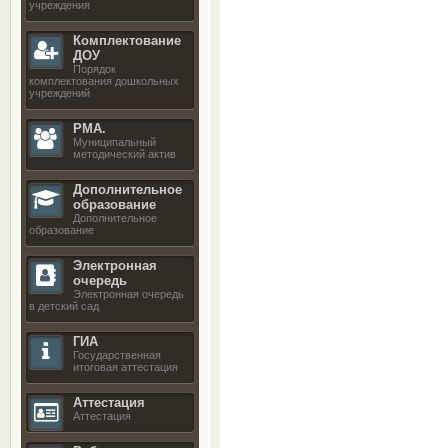
учреждения
Комплектование
ДОУ
Порядок
комплектования дошкольных
учреждений
РМА.
Муниципальный
методический актив
Дополнительное
образование
Дополнительное
образование
Электронная
очередь
Электронная очередь
в детский сад
ГИА
Государственная
итоговая аттестация
Аттестация
Аттестация