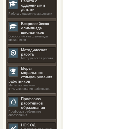
Работа с
одаренными
детьми
Работа с одаренными детьми
Всероссийская
олимпиада
школьников
Всероссийская олимпиада
школьников
Методическая
работа
Методическая работа
Меры
морального
стимулирования
работников
Меры морального
стимулирования работников
Профсоюз
работников
образования
Профсоюз работников
образования
НОК ОД
Независимая оценка