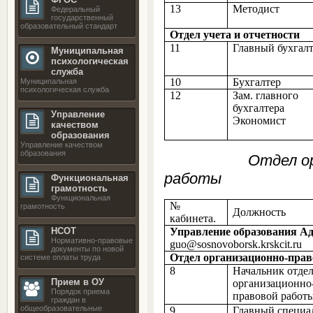
13
Методист
Федеральный
государственный
образовательный стандарт
Отдел учета и отчетности
11
Главный бухгал
Муниципальная
психологическая
служба
10
Бухгалтер
Муниципальная
психологическая служба
12
Зам. главного
бухгалтера
Управление
Экономист
качеством
образования
Управление качеством
образования
Отдел организ
работы
Функциональная
грамотность
Функциональная
№
грамотность
Должность
кабинета.
Управление образования А
НСОТ
Нормативно-правовые
guo@sosnovoborsk.krskcit.ru
документы по новой
Отдел организационно-пра
системе оплаты труда
8
Начальник отде
Прием в ОУ
организационно
Порядок приема
правовой работ
граждан в
общеобразовательные
9
Главный специа