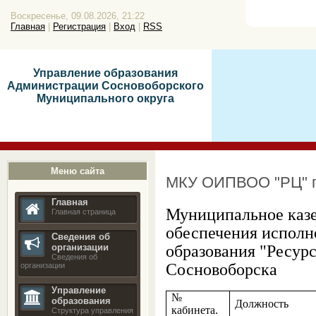
Воскресенье, 09.08.2026, 21:22
Главная
|
Регистрация
|
Вход
|
RSS
Управление образования
Администрации Сосновоборского
Муниципального округа
Меню сайта
МКУ ОИПВОО "РЦ" г
Главная
Муниципальное каз
Главная страница
обеспечения исполн
Сведения об
образования "Ресур
организации
Сведения об
Сосновоборска
организации
Управление
№
образования
Должность
кабинета.
Структура управления