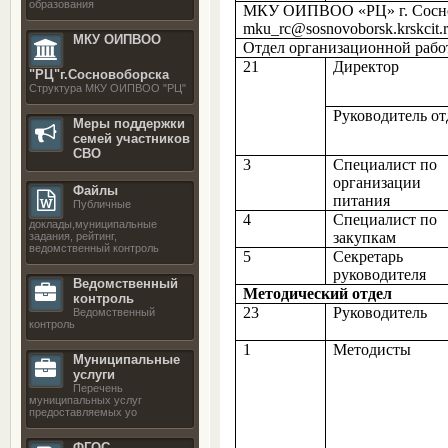
образования
МКУ ОИПВОО «РЦ» г. Сосн
mku_rc@sosnovoborsk.krskcit.
МКУ ОИПВОО
Отдел организационной раб
21
Директор
"РЦ"г.Сосновоборска
Структура МКУ ОИПВОО "РЦ"
Руководитель от
Меры поддержки
семей участников
СВО
3
Специалист по
организации
Файлы
питания
Публичные
4
Специалист по
доклады,муниципальные
закупкам
задания, рейтинг,
ведомственный контроль
5
Секретарь
руководителя
Ведомственный
Методический отдел
контроль
23
Руководитель
Ведомственный
контроль
1
Методисты
Муниципальные
услуги
Перечень
муниципальных услуг
предоставляемых уо
ФГОС