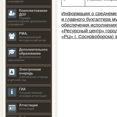
учреждения
Комплектование
Информация о среднемес
ДОУ
и главного бухгалтера м
Порядок
комплектования дошкольных
обеспечения исполнения
учреждений
«Ресурсный центр» гор
РМА.
«РЦ» г. Сосновоборска) з
Муниципальный
методический актив
Дополнительное
образование
Дополнительное
образование
Электронная
очередь
Электронная очередь
в детский сад
ГИА
Государственная
итоговая аттестация
Аттестация
Аттестация