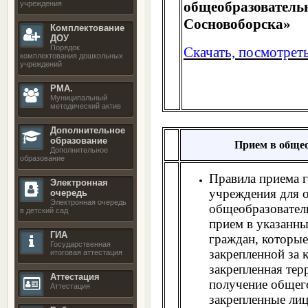
общеобразовател
учреждения
Сосновоборска»
Комплектование
ДОУ
Порядок
Скачать, посмотрет
комплектования дошкольных
учреждений
РМА.
Муниципальный
методический актив
Дополнительное
образование
Прием в обще
Дополнительное
образование
Правила приема 
Электронная
учреждения для 
очередь
Электронная очередь
общеобразовател
в детский сад
прием в указанн
ГИА
граждан, которые
Государственная
закрепленной за 
итоговая аттестация
закрепленная тер
Аттестация
получение общего
Аттестация
закрепленные лиц