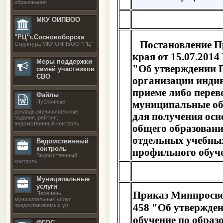
образования
МКУ ОИПВОО
"РЦ"г.Сосновоборска
Постановление П
Структура МКУ ОИПВОО "РЦ"
края от 15.07.2014 
Меры поддержки
"Об утверждении 
семей участников
СВО
организации инди
приеме либо перев
Файлы
Публичные
муниципальные об
доклады,муниципальные
для получения осн
задания, рейтинг,
ведомственный контроль
общего образовани
отдельных учебных
Ведомственный
контроль
профильного обуч
Ведомственный
контроль
Муниципальные
услуги
Приказ Минпросвещ
Перечень
муниципальных услуг
458 "Об утвержде
предоставляемых уо
обучение по обра
ФГОС