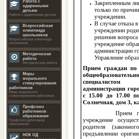
Работа с
Закрепленным ли
одаренными
только по причин
детьми
Работа с одаренными детьми
учреждении.
В случае отказа в
Всероссийская
учреждении родит
олимпиада
школьников
решения вопроса 
Всероссийская олимпиада
учреждение обра
школьников
администрации го
Методическая
Управление образ
работа
Методическая работа
Прием граждан по 
Меры
общеобразователь
морального
специалистом 
стимулирования
работников
администрации гор
Меры морального
с 15.00 до 17.00 п
стимулирования работников
Солнечная, дом 3, к
Профсоюз
работников
Прием граждан
образования
учреждение осущест
Профсоюз работников
образования
родителя (законног
предъявлении оригин
НОК ОД
Независимая оценка