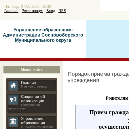
Пятница, 07.08.2026, 06:30
Главная
|
Регистрация
|
Вход
|
RSS
Управление образования
Администрации Сосновоборского
Муниципального округа
Меню сайта
Порядок приема гражд
учреждения
Главная
Главная страница
Сведения об
Родителям
организации
Сведения об
организации
Прием гражда
Управление
образования
осуществля
Структура управления