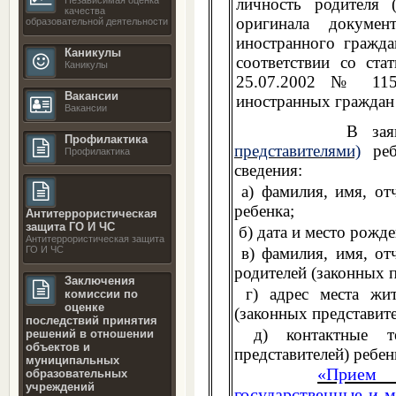
личность родителя (
качества
оригинала докумен
образовательной деятельности
иностранного гражд
Каникулы
соответствии со ста
Каникулы
25.07.2002 № 115
Вакансии
иностранных граждан
Вакансии
В заявлении
Профилактика
представителями)
реб
Профилактика
сведения:
а) фамилия, имя, отч
ребенка;
Антитеррористическая
защита ГО И ЧС
б) дата и место рожде
Антитеррористическая защита
ГО И ЧС
в) фамилия, имя, отч
родителей (законных п
Заключения
г) адрес места жите
комиссии по
оценке
(законных представите
последствий принятия
д) контактные те
решений в отношении
объектов и
представителей) ребен
муниципальных
«Прием 
образовательных
учреждений
государственные и 