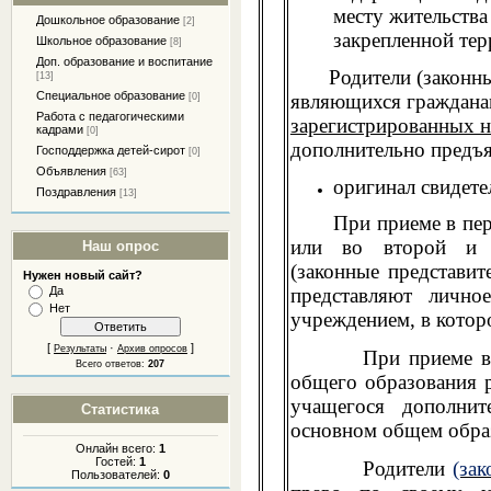
месту жительства
Дошкольное образование
[2]
закрепленной тер
Школьное образование
[8]
Доп. образование и воспитание
Родители (законные 
[13]
Специальное образование
являющихся граждана
[0]
Работа с педагогическими
зарегистрированных н
кадрами
[0]
дополнительно предъ
Господдержка детей-сирот
[0]
Объявления
[63]
оригинал свидете
Поздравления
[13]
При приеме в первый
или во второй и 
Наш опрос
(законные представи
Нужен новый сайт?
Да
представляют лично
Нет
учреждением, в котор
[
·
]
Результаты
Архив опросов
При приеме в учр
Всего ответов:
207
общего образования р
учащегося дополнит
Статистика
основном общем обра
Онлайн всего:
1
Гостей:
1
Родители
(зак
Пользователей:
0