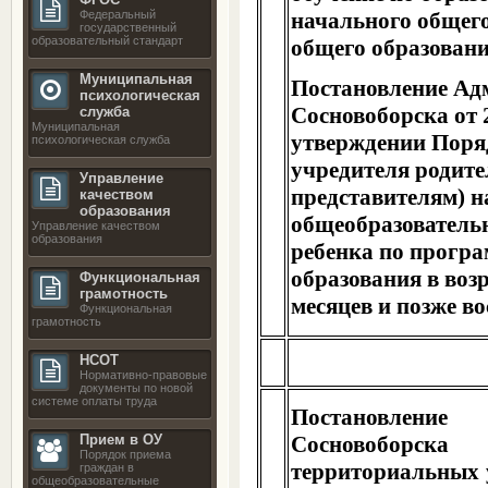
Федеральный
начального общего
государственный
образовательный стандарт
общего образован
Муниципальная
Постановление Ад
психологическая
Сосновоборска от 
служба
Муниципальная
утверждении Поря
психологическая служба
учредителя родит
Управление
представителям) н
качеством
образования
общеобразовательн
Управление качеством
образования
ребенка по прогр
образования в возр
Функциональная
грамотность
месяцев и позже в
Функциональная
грамотность
НСОТ
Нормативно-правовые
документы по новой
системе оплаты труда
Постановление
Прием в ОУ
Сосновобор
Порядок приема
территориальных 
граждан в
общеобразовательные