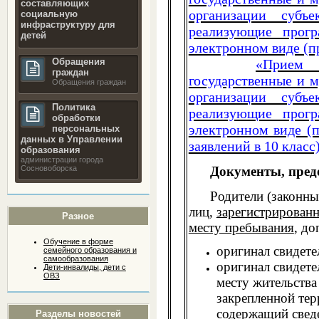
составляющих
организации субъе
социальную
инфраструктуру для
реализующие прогр
детей
электронном виде (пр
Обращения
«Прием 
граждан
государственные и 
Обращения граждан
организации субъе
Политика
реализующие прогр
обработки
электронном виде (
персональных
данных в Управлении
заявлений в 10 класс)
образования
администрации города
Сосновоборска
Документы, предос
Родители (законные 
лиц,
зарегистрированн
Разное
месту пребывания
, д
Обучение в форме
оригинал свидете
семейного образования и
самообразования
оригинал свидете
Дети-инвалиды, дети с
ОВЗ
месту жительства
закрепленной тер
содержащий сведе
Разделы новостей