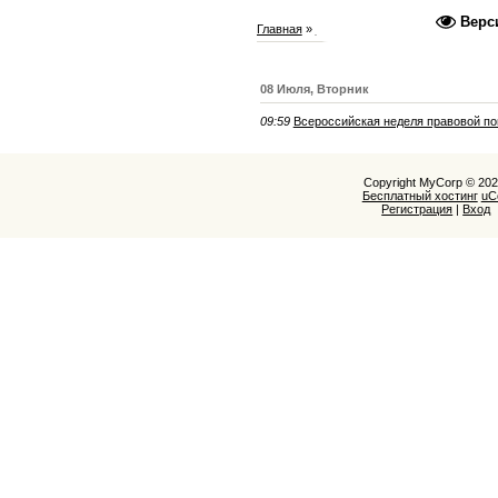
Верс
Главная
»
2025
»
Июль
08 Июля, Вторник
09:59
Всероссийская неделя правовой п
Copyright MyCorp © 20
Бесплатный хостинг
uC
Регистрация
|
Вход