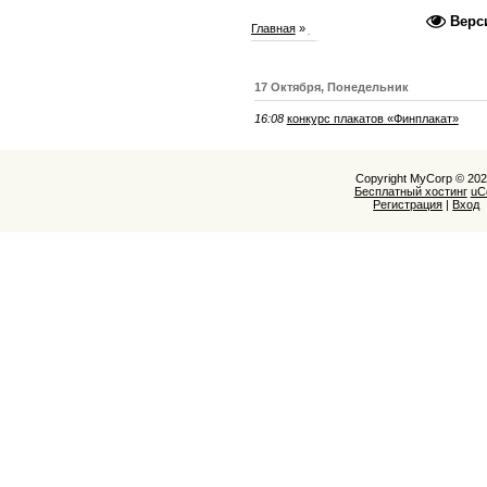
Верс
Главная
»
2022
»
Октябрь
17 Октября, Понедельник
16:08
конкурс плакатов «Финплакат»
Copyright MyCorp © 20
Бесплатный хостинг
uC
Регистрация
|
Вход