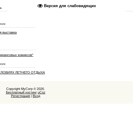
Версия для слабовидящих
рь
ьник
я выставка
Финансовых комиксов"
ьник
СЛОВИЯХ ЛЕТНЕГО ОТДЫХА
Copyright MyCorp © 2026
.
Бесплатный хостинг
uCoz
Регистрация
|
Вход