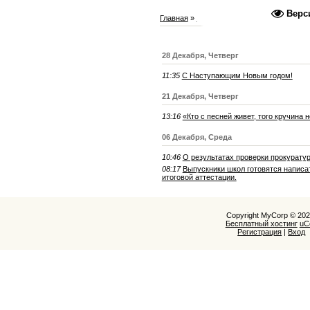
Верс
Главная
»
2017
»
Декабрь
28 Декабря, Четверг
11:35
С Наступающим Новым годом!
21 Декабря, Четверг
13:16
«Кто с песней живет, того кручина 
06 Декабря, Среда
10:46
О результатах проверки прокурату
08:17
Выпускники школ готовятся написат
итоговой аттестации.
Copyright MyCorp © 20
Бесплатный хостинг
uC
Регистрация
|
Вход