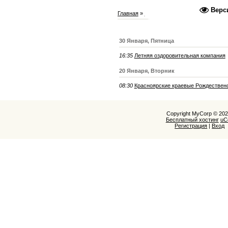
Верс
Главная
»
2026
»
Январь
30 Января, Пятница
16:35
Летняя оздоровительная компания
20 Января, Вторник
08:30
Красноярские краевые Рождественс
Copyright MyCorp © 20
Бесплатный хостинг
uC
Регистрация
|
Вход